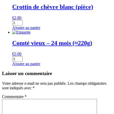
chèvre
Crottin de chèvre blanc (pièce)
frais
cendré
€
2,80
(pièce)
quantité
de
Ajouter au panier
Crottin
de
chèvre
Comté vieux – 24 mois (≈220g)
blanc
(pièce)
€
5,90
quantité
de
Ajouter au panier
Comté
vieux
Laisser un commentaire
-
24
Votre adresse e-mail ne sera pas publiée.
Les champs obligatoires
mois
sont indiqués avec
*
(≈220g)
Commentaire
*