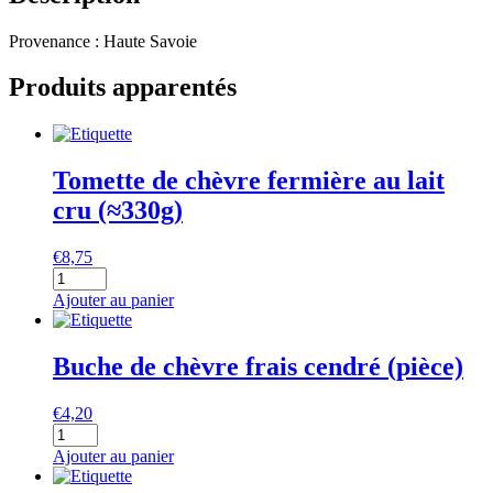
Provenance : Haute Savoie
Produits apparentés
Tomette de chèvre fermière au lait
cru (≈330g)
€
8,75
quantité
de
Ajouter au panier
Tomette
de
chèvre
Buche de chèvre frais cendré (pièce)
fermière
au
€
4,20
lait
quantité
cru
de
(≈330g)
Ajouter au panier
Buche
de