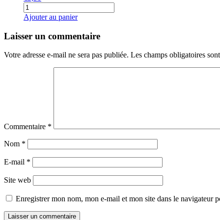
quantité
de
Ajouter au panier
Patate
douce
Laisser un commentaire
(Beauregard
et
Votre adresse e-mail ne sera pas publiée.
Les champs obligatoires son
Murazaki)
d'Angers
kg
Commentaire
*
Nom
*
E-mail
*
Site web
Enregistrer mon nom, mon e-mail et mon site dans le navigateur