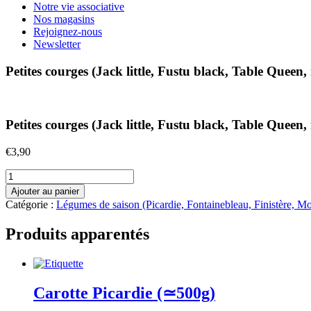
Notre vie associative
Nos magasins
Rejoignez-nous
Newsletter
Petites courges (Jack little, Fustu black, Table Queen,
Petites courges (Jack little, Fustu black, Table Queen,
€
3,90
quantité
de
Ajouter au panier
Petites
Catégorie :
Légumes de saison (Picardie, Fontainebleau, Finistère, M
courges
(Jack
Produits apparentés
little,
Fustu
black,
Table
Queen,
Carotte Picardie (≃500g)
mini