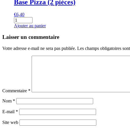
Base Pizza (2 pièces)
€
6,40
quantité
de
Ajouter au panier
Base
Pizza
Laisser un commentaire
(2
pièces)
Votre adresse e-mail ne sera pas publiée.
Les champs obligatoires son
Commentaire
*
Nom
*
E-mail
*
Site web