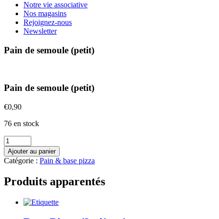
Notre vie associative
Nos magasins
Rejoignez-nous
Newsletter
Pain de semoule (petit)
Pain de semoule (petit)
€
0,90
76 en stock
quantité
de
Ajouter au panier
Pain
Catégorie :
Pain & base pizza
de
semoule
Produits apparentés
(petit)