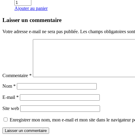
quantité
de
Ajouter au panier
Oignon
jaune
Laisser un commentaire
(≃500g)
Votre adresse e-mail ne sera pas publiée.
Les champs obligatoires son
Commentaire
*
Nom
*
E-mail
*
Site web
Enregistrer mon nom, mon e-mail et mon site dans le navigateur