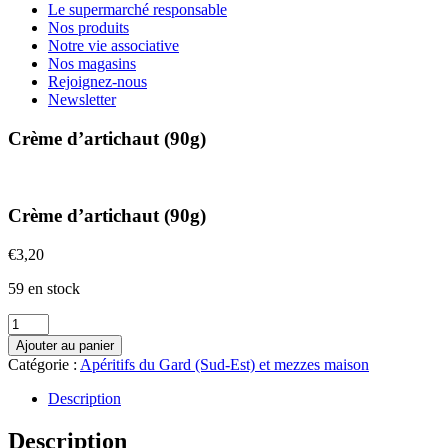
Le supermarché responsable
Nos produits
Notre vie associative
Nos magasins
Rejoignez-nous
Newsletter
Crème d’artichaut (90g)
Crème d’artichaut (90g)
€
3,20
59 en stock
quantité
de
Ajouter au panier
Crème
Catégorie :
Apéritifs du Gard (Sud-Est) et mezzes maison
d'artichaut
(90g)
Description
Description