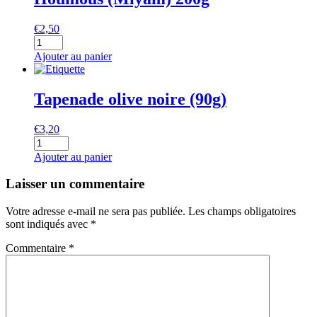
€
2,50
quantité
de
Ajouter au panier
Houmous
(Miyam)
200g
Tapenade olive noire (90g)
€
3,20
quantité
de
Ajouter au panier
Tapenade
olive
Laisser un commentaire
noire
(90g)
Votre adresse e-mail ne sera pas publiée.
Les champs obligatoires
sont indiqués avec
*
Commentaire
*