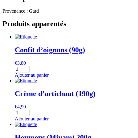
Provenance : Gard
Produits apparentés
Confit d’oignons (90g)
€
3,80
quantité
de
Ajouter au panier
Confit
d'oignons
(90g)
Crème d’artichaut (190g)
€
4,90
quantité
de
Ajouter au panier
Crème
d'artichaut
(190g)
Houmous (Miyam) 200g