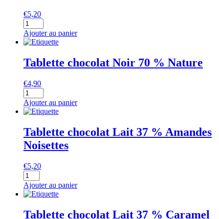
Nature
€
5,20
quantité
de
Ajouter au panier
Tablette
chocolat
Noir
Tablette chocolat Noir 70 % Nature
70
%
€
4,90
Amandes
quantité
Noisettes
de
Ajouter au panier
Tablette
chocolat
Noir
Tablette chocolat Lait 37 % Amandes
70
Noisettes
%
Nature
€
5,20
quantité
de
Ajouter au panier
Tablette
chocolat
Lait
Tablette chocolat Lait 37 % Caramel
37