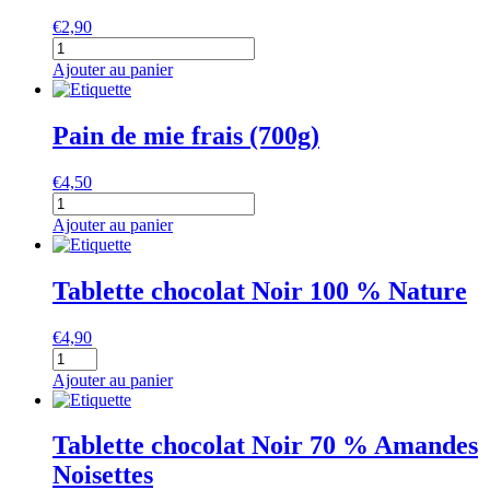
€
2,90
quantité
de
Ajouter au panier
Jerusalem
bagel
Pain de mie frais (700g)
€
4,50
quantité
de
Ajouter au panier
Pain
de
mie
Tablette chocolat Noir 100 % Nature
frais
(700g)
€
4,90
quantité
de
Ajouter au panier
Tablette
chocolat
Noir
Tablette chocolat Noir 70 % Amandes
100
Noisettes
%