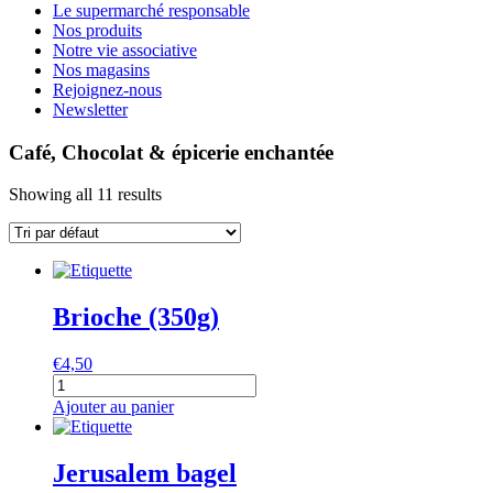
Le supermarché responsable
Nos produits
Notre vie associative
Nos magasins
Rejoignez-nous
Newsletter
Café, Chocolat & épicerie enchantée
Showing all 11 results
Brioche (350g)
€
4,50
quantité
de
Ajouter au panier
Brioche
(350g)
Jerusalem bagel