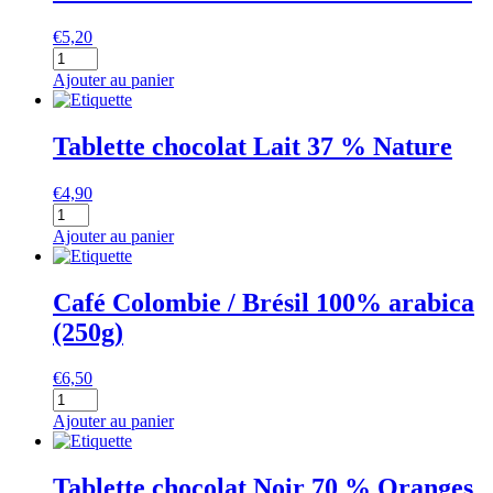
%
€
5,20
Amandes
quantité
Noisettes
de
Ajouter au panier
Tablette
chocolat
Lait
Tablette chocolat Lait 37 % Nature
37
%
€
4,90
Caramel
quantité
de
Ajouter au panier
Tablette
chocolat
Lait
Café Colombie / Brésil 100% arabica
37
(250g)
%
Nature
€
6,50
quantité
de
Ajouter au panier
Café
Colombie
/
Tablette chocolat Noir 70 % Oranges